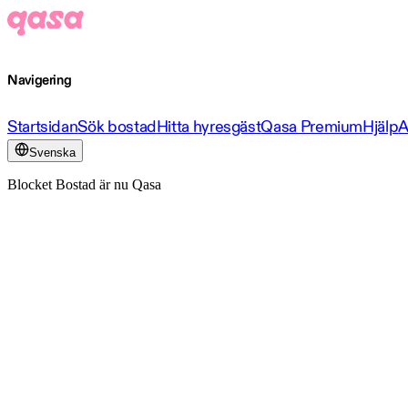
Navigering
Startsidan
Sök bostad
Hitta hyresgäst
Qasa Premium
Hjälp
A
Svenska
Blocket Bostad är nu Qasa