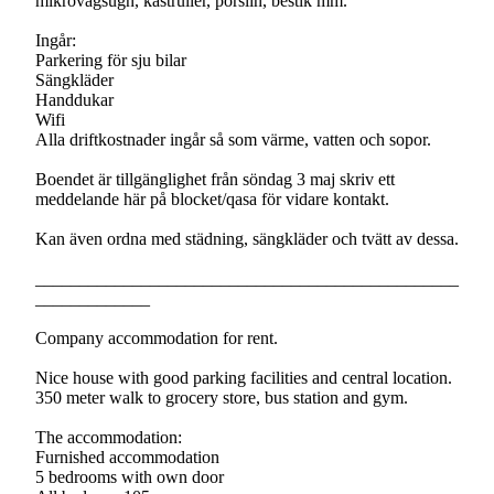
mikrovågsugn, kastruller, porslin, bestik mm.
Ingår:
Parkering för sju bilar
Sängkläder
Handdukar
Wifi
Alla driftkostnader ingår så som värme, vatten och sopor.
Boendet är tillgänglighet från söndag 3 maj skriv ett
meddelande här på blocket/qasa för vidare kontakt.
Kan även ordna med städning, sängkläder och tvätt av dessa.
________________________________________________
_____________
Company accommodation for rent.
Nice house with good parking facilities and central location.
350 meter walk to grocery store, bus station and gym.
The accommodation:
Furnished accommodation
5 bedrooms with own door