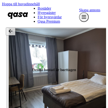
Hoppa till huvudinnehåll
Bostäder
Skapa annons
Hyresgäster
För hyresvärdar
Qasa Premium
Denna bostad är borttagen