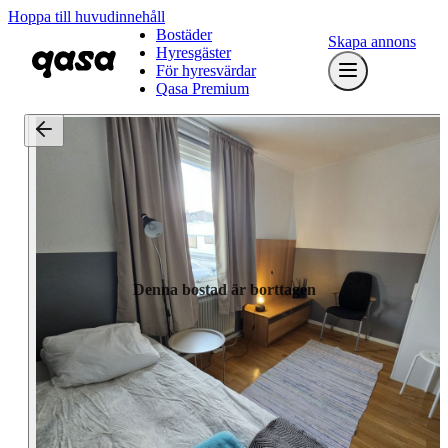
Hoppa till huvudinnehåll
Bostäder
Skapa annons
Hyresgäster
För hyresvärdar
Qasa Premium
Denna bostad är borttagen