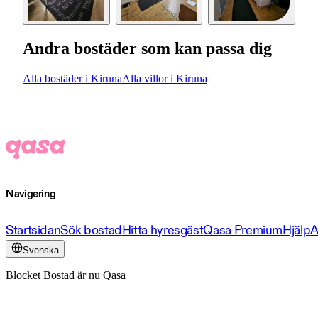
Andra bostäder som kan passa dig
Alla bostäder i Kiruna
Alla villor i Kiruna
Navigering
Startsidan
Sök bostad
Hitta hyresgäst
Qasa Premium
Hjälp
A
Svenska
Blocket Bostad är nu Qasa