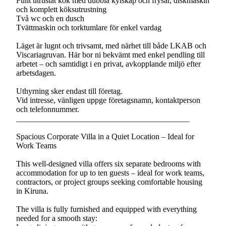
Fullt utrustat kök med dubbla kylskåp och frysar, diskmaskin
och komplett köksutrustning
Två wc och en dusch
Tvättmaskin och torktumlare för enkel vardag
Läget är lugnt och trivsamt, med närhet till både LKAB och
Viscariagruvan. Här bor ni bekvämt med enkel pendling till
arbetet – och samtidigt i en privat, avkopplande miljö efter
arbetsdagen.
Uthyrning sker endast till företag.
Vid intresse, vänligen uppge företagsnamn, kontaktperson
och telefonnummer.
___________________________________________
Spacious Corporate Villa in a Quiet Location – Ideal for
Work Teams
This well-designed villa offers six separate bedrooms with
accommodation for up to ten guests – ideal for work teams,
contractors, or project groups seeking comfortable housing
in Kiruna.
The villa is fully furnished and equipped with everything
needed for a smooth stay: