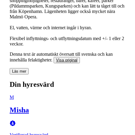
shoppingmöjligheter, restauranger, barer, kaféer, parker
(Pildammsparken, Kungsparken) och kan lätt ta tåget till och
från Köpenhamn. Lägenheten ligger också mycket nära
Malmö Opera.
El, vatten, värme och internet ingår i hyran.
Flexibel inflyttnings- och utflyttningsdatum med +/- 1 eller 2
veckor.
Denna text är automatiskt översatt till svenska och kan
innehålla felaktigheter.
Visa original
Läs mer
Din hyresvärd
M
Misha
Verifierad hyresvärd