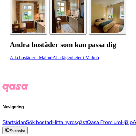
Andra bostäder som kan passa dig
Alla bostäder i Malmö
Alla lägenheter i Malmö
Navigering
Startsidan
Sök bostad
Hitta hyresgäst
Qasa Premium
Hjälp
A
Svenska