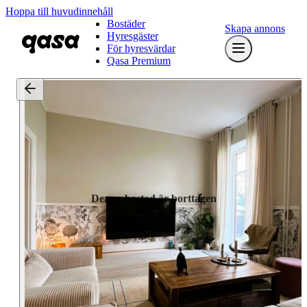
Hoppa till huvudinnehåll
Bostäder
Skapa annons
Hyresgäster
För hyresvärdar
Qasa Premium
Denna bostad är borttagen