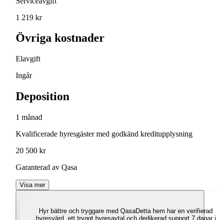
Serviceavgift
1 219 kr
Övriga kostnader
Elavgift
Ingår
Deposition
1 månad
Kvalificerade hyresgäster med godkänd kreditupplysning
20 500 kr
Garanterad av Qasa
Visa mer
Hyr bättre och tryggare med Qasa
Detta hem har en verifierad
hyresvärd, ett tryggt hyresavtal och dedikerad support 7 dagar i