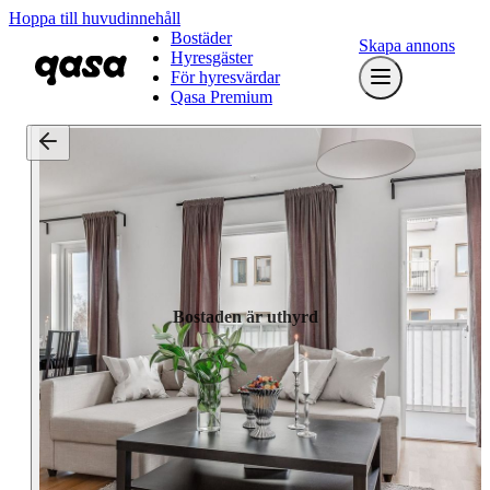
Hoppa till huvudinnehåll
Bostäder
Skapa annons
Hyresgäster
För hyresvärdar
Qasa Premium
Bostaden är uthyrd