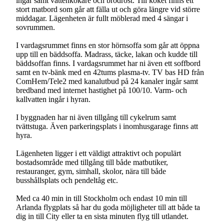
ingår samt vattenkokare och brödrost. Till köket finns ett
stort matbord som går att fälla ut och göra längre vid större
middagar. Lägenheten är fullt möblerad med 4 sängar i
sovrummen.
I vardagsrummet finns en stor hörnsoffa som går att öppna
upp till en bäddsoffa. Madrass, täcke, lakan och kudde till
bäddsoffan finns. I vardagsrummet har ni även ett soffbord
samt en tv-bänk med en 42tums plasma-tv. TV bas HD från
ComHem/Tele2 med kanalutbud på 24 kanaler ingår samt
bredband med internet hastighet på 100/10. Varm- och
kallvatten ingår i hyran.
I byggnaden har ni även tillgång till cykelrum samt
tvättstuga. Även parkeringsplats i inomhusgarage finns att
hyra.
Lägenheten ligger i ett väldigt attraktivt och populärt
bostadsområde med tillgång till både matbutiker,
restauranger, gym, simhall, skolor, nära till både
busshållsplats och pendeltåg etc.
Med ca 40 min in till Stockholm och endast 10 min till
Arlanda flygplats så har du goda möjligheter till att både ta
dig in till City eller ta en sista minuten flyg till utlandet.