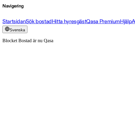
Navigering
Startsidan
Sök bostad
Hitta hyresgäst
Qasa Premium
Hjälp
A
Svenska
Blocket Bostad är nu Qasa