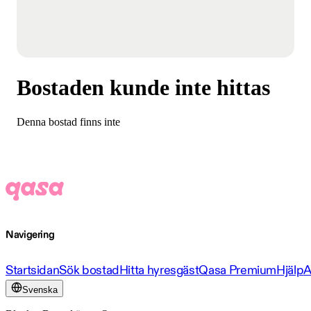
Bostaden kunde inte hittas
Denna bostad finns inte
Navigering
Startsidan
Sök bostad
Hitta hyresgäst
Qasa Premium
Hjälp
A
Svenska