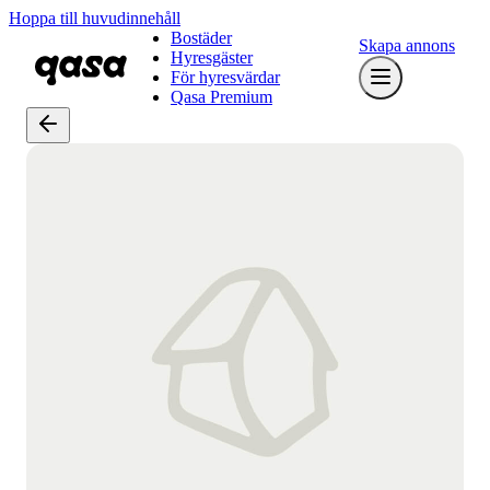
Hoppa till huvudinnehåll
Bostäder
Skapa annons
Hyresgäster
För hyresvärdar
Qasa Premium