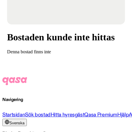
Bostaden kunde inte hittas
Denna bostad finns inte
Navigering
Startsidan
Sök bostad
Hitta hyresgäst
Qasa Premium
Hjälp
A
Svenska