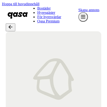
Hoppa till huvudinnehåll
Bostäder
Skapa annons
Hyresgäster
För hyresvärdar
Qasa Premium