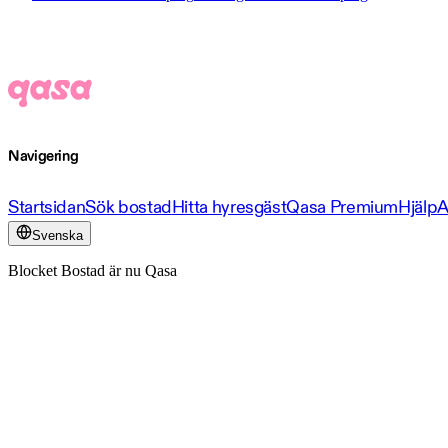
Navigering
Startsidan
Sök bostad
Hitta hyresgäst
Qasa Premium
Hjälp
A
Svenska
Blocket Bostad är nu Qasa