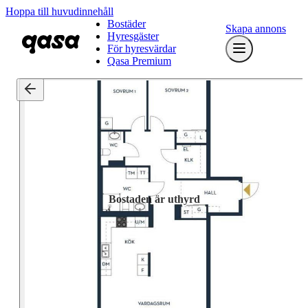
Hoppa till huvudinnehåll
Bostäder
Skapa annons
Hyresgäster
För hyresvärdar
Qasa Premium
Bostaden är uthyrd