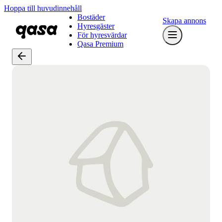
Hoppa till huvudinnehåll
Bostäder
Skapa annons
Hyresgäster
För hyresvärdar
Qasa Premium