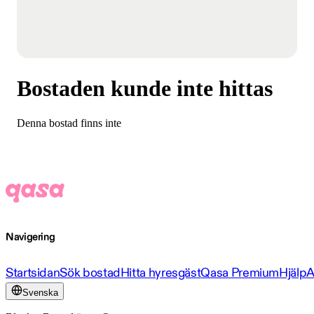
Bostaden kunde inte hittas
Denna bostad finns inte
Navigering
Startsidan
Sök bostad
Hitta hyresgäst
Qasa Premium
Hjälp
A
Svenska