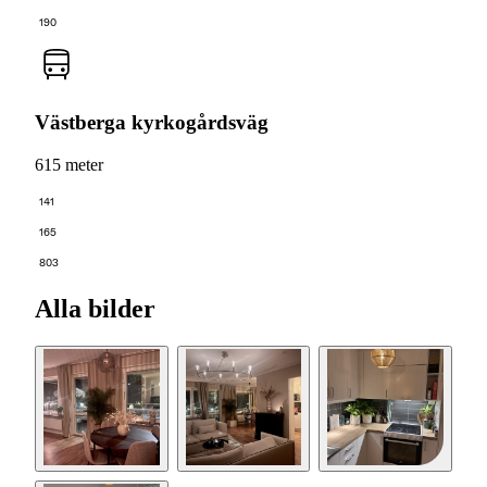
190
Västberga kyrkogårdsväg
615 meter
141
165
803
Alla bilder