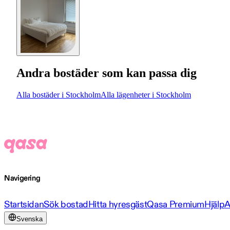
Andra bostäder som kan passa dig
Alla bostäder i Stockholm
Alla lägenheter i Stockholm
Navigering
Startsidan
Sök bostad
Hitta hyresgäst
Qasa Premium
Hjälp
A
Svenska