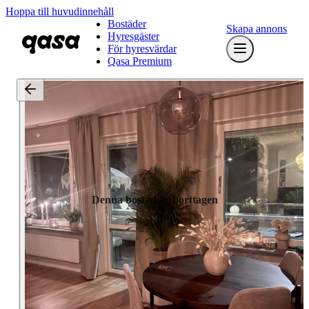
Hoppa till huvudinnehåll
Bostäder
Skapa annons
Hyresgäster
För hyresvärdar
Qasa Premium
Denna bostad är borttagen