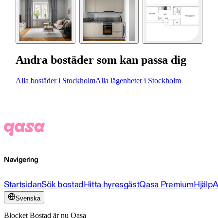
Andra bostäder som kan passa dig
Alla bostäder i Stockholm
Alla lägenheter i Stockholm
Navigering
Startsidan
Sök bostad
Hitta hyresgäst
Qasa Premium
Hjälp
A
Svenska
Blocket Bostad är nu Qasa