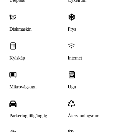
Uteplats
Cykelrum
Diskmaskin
Frys
Kylskåp
Internet
Mikrovågsugn
Ugn
Parkering tillgänglig
Återvinningsrum