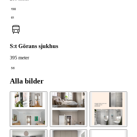
198
61
S:t Görans sjukhus
395 meter
56
Alla bilder