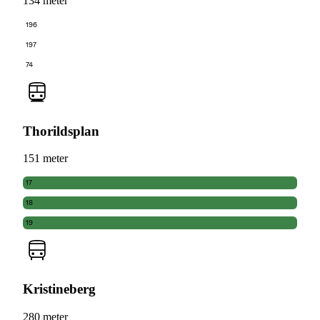
134 meter
196
197
74
Thorildsplan
151 meter
17
18
19
Kristineberg
280 meter