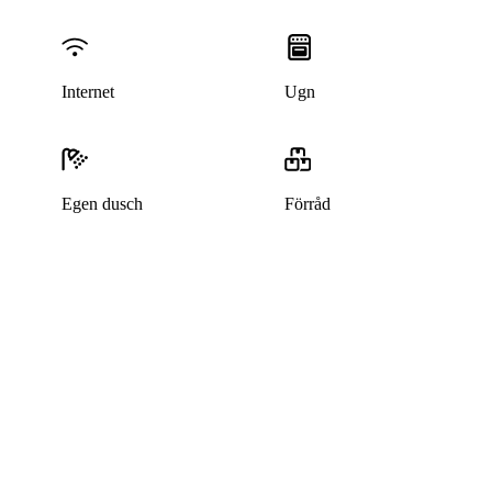
Internet
Ugn
Egen dusch
Förråd
Denna bostad är borttagen