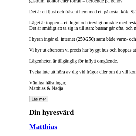
gästrum, kontor eller förråd – beroende på behov.
Det är ett ljust och fräscht hem med ett påkostat kök. S
Läget är toppen – ett lugnt och trevligt område med rest
Det är smidigt att ta sig in till stan: bussar går ofta, oc
I hyran ingår el, internet (250/250) samt både varm- och
Vi hyr ut eftersom vi precis har byggt hus och hoppas att
Lägenheten är tillgänglig för inflytt omgående.
Tveka inte att höra av dig vid frågor eller om du vill k
Vänliga hälsningar,
Läs mer
Din hyresvärd
Matthias