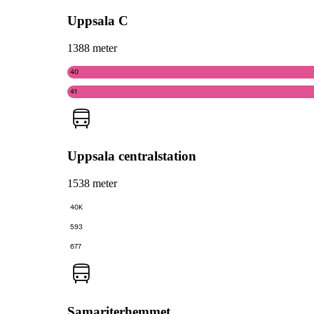
Uppsala C
1388 meter
40
41
Uppsala centralstation
1538 meter
40K
593
677
Samariterhemmet