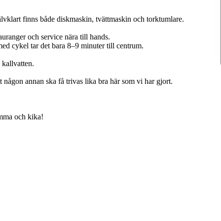
jälvklart finns både diskmaskin, tvättmaskin och torktumlare.
auranger och service nära till hands.
h med cykel tar det bara 8–9 minuter till centrum.
 kallvatten.
 någon annan ska få trivas lika bra här som vi har gjort.
omma och kika!