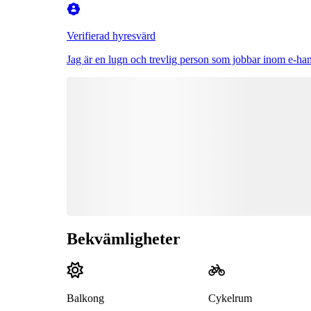
Verifierad hyresvärd
Jag är en lugn och trevlig person som jobbar inom e-ha
Bekvämligheter
Balkong
Cykelrum