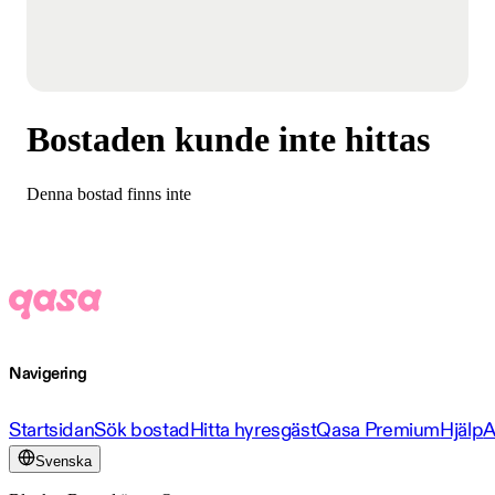
Bostaden kunde inte hittas
Denna bostad finns inte
Navigering
Startsidan
Sök bostad
Hitta hyresgäst
Qasa Premium
Hjälp
A
Svenska