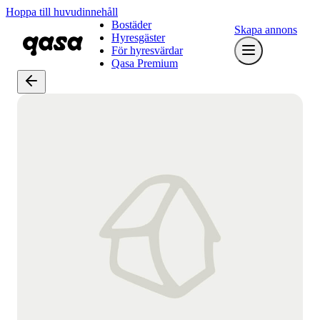
Hoppa till huvudinnehåll
Bostäder
Skapa annons
Hyresgäster
För hyresvärdar
Qasa Premium