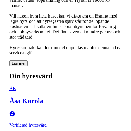
värme, vatten, sophämtning och el. Hyran är 18000 kr/
månad.
Vill någon hyra hela huset kan vi diskutera en lösning med
lägre hyra och att hyresgästen själv står för de löpande
kostnaderna. I källaren finns stora utrymmen för förvaring
och hobbyverksamhet. Det finns även ett mindre garage och
stor trädgård.
Hyreskontrakt kan för min del upprättas utanför denna sidas
Läs mer
Din hyresvärd
ÅK
Åsa Karola
Verifierad hyresvärd