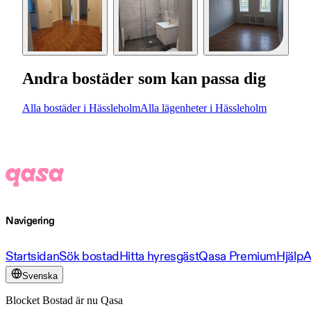
Andra bostäder som kan passa dig
Alla bostäder i Hässleholm
Alla lägenheter i Hässleholm
Navigering
Startsidan
Sök bostad
Hitta hyresgäst
Qasa Premium
Hjälp
A
Svenska
Blocket Bostad är nu Qasa