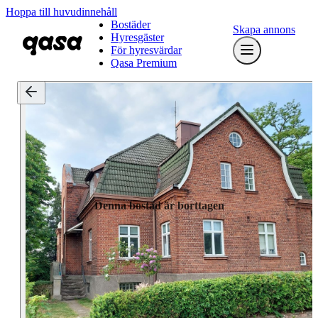
Hoppa till huvudinnehåll
Bostäder
Skapa annons
Hyresgäster
För hyresvärdar
Qasa Premium
Denna bostad är borttagen