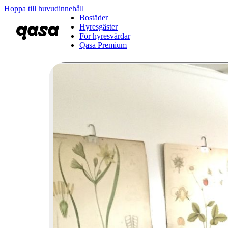
Hoppa till huvudinnehåll
Bostäder
Hyresgäster
För hyresvärdar
Qasa Premium