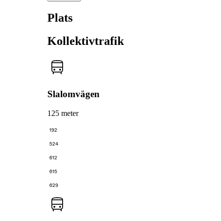
Plats
Kollektivtrafik
Slalomvägen
125 meter
192
524
612
615
629