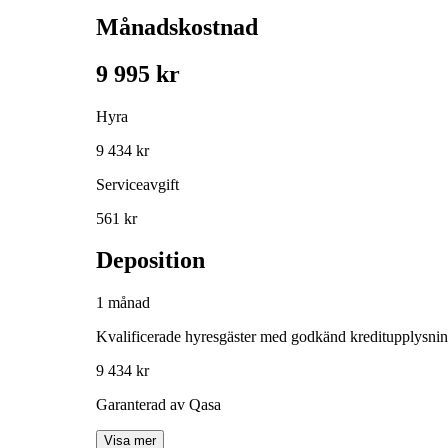
Månadskostnad
9 995 kr
Hyra
9 434 kr
Serviceavgift
561 kr
Deposition
1 månad
Kvalificerade hyresgäster med godkänd kreditupplysni
9 434 kr
Garanterad av Qasa
Visa mer