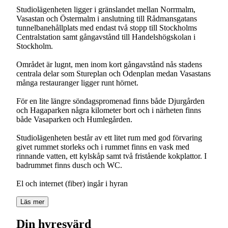
Studiolägenheten ligger i gränslandet mellan Norrmalm,
Vasastan och Östermalm i anslutning till Rådmansgatans
tunnelbanehållplats med endast två stopp till Stockholms
Centralstation samt gångavstånd till Handelshögskolan i
Stockholm.
Området är lugnt, men inom kort gångavstånd nås stadens
centrala delar som Stureplan och Odenplan medan Vasastans
många restauranger ligger runt hörnet.
För en lite längre söndagspromenad finns både Djurgården
och Hagaparken några kilometer bort och i närheten finns
både Vasaparken och Humlegården.
Studiolägenheten består av ett litet rum med god förvaring
givet rummet storleks och i rummet finns en vask med
rinnande vatten, ett kylskåp samt två fristående kokplattor. I
badrummet finns dusch och WC.
Läs mer
Din hyresvärd