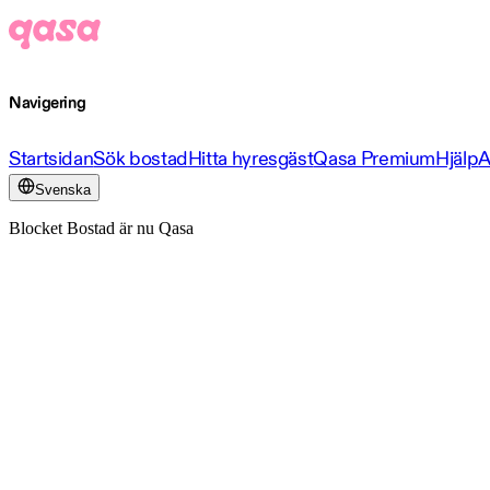
Navigering
Startsidan
Sök bostad
Hitta hyresgäst
Qasa Premium
Hjälp
A
Svenska
Blocket Bostad är nu Qasa