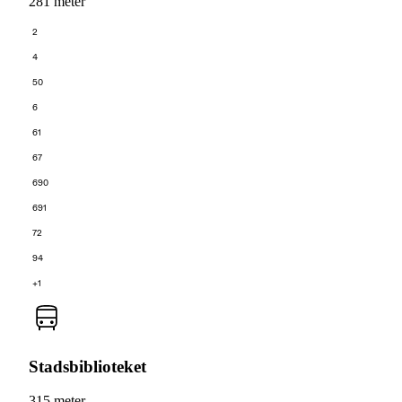
281 meter
2
4
50
6
61
67
690
691
72
94
+1
Stadsbiblioteket
315 meter