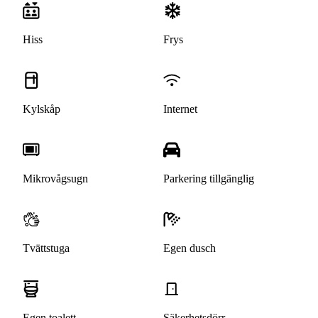
Hiss
Frys
Kylskåp
Internet
Mikrovågsugn
Parkering tillgänglig
Tvättstuga
Egen dusch
Egen toalett
Säkerhetsdörr