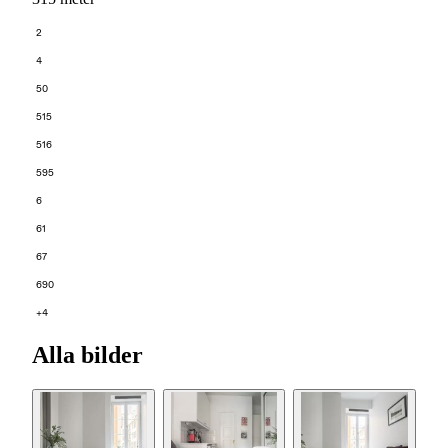
2
4
50
515
516
595
6
61
67
690
+4
Alla bilder