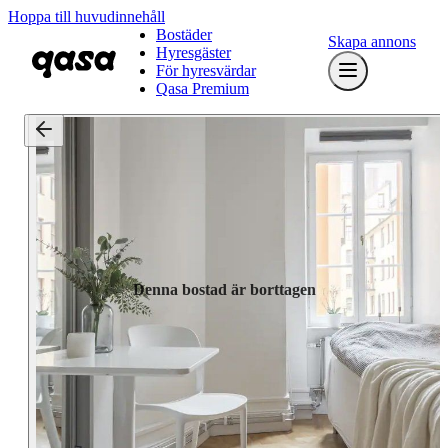
Hoppa till huvudinnehåll
Bostäder
Skapa annons
Hyresgäster
För hyresvärdar
Qasa Premium
Denna bostad är borttagen