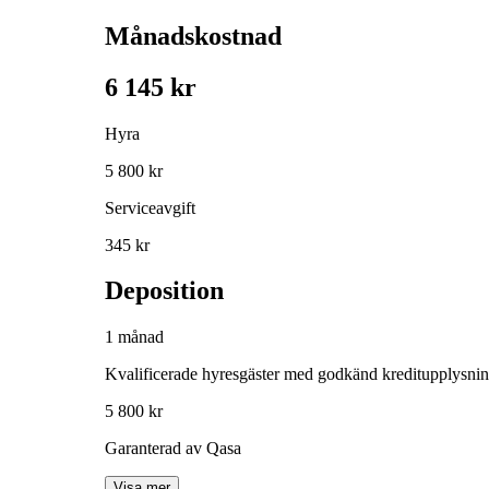
Månadskostnad
6 145 kr
Hyra
5 800 kr
Serviceavgift
345 kr
Deposition
1 månad
Kvalificerade hyresgäster med godkänd kreditupplysni
5 800 kr
Garanterad av Qasa
Visa mer