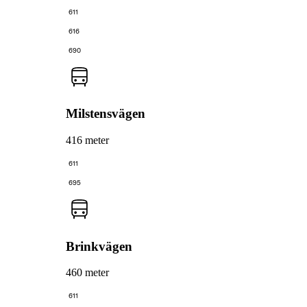
611
616
690
Milstensvägen
416 meter
611
695
Brinkvägen
460 meter
611