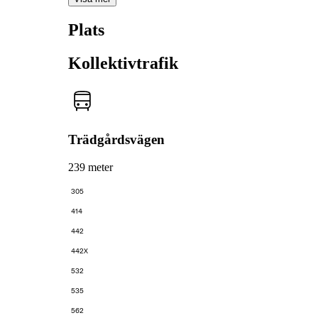
Plats
Kollektivtrafik
Trädgårdsvägen
239 meter
305
414
442
442X
532
535
562