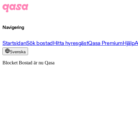
Navigering
Startsidan
Sök bostad
Hitta hyresgäst
Qasa Premium
Hjälp
A
Svenska
Blocket Bostad är nu Qasa