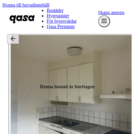
Hoppa till huvudinnehåll
Bostäder
Skapa annons
Hyresgäster
För hyresvärdar
Qasa Premium
Denna bostad är borttagen