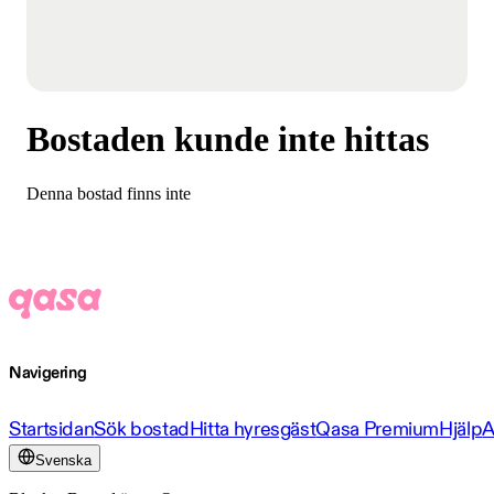
Bostaden kunde inte hittas
Denna bostad finns inte
Navigering
Startsidan
Sök bostad
Hitta hyresgäst
Qasa Premium
Hjälp
A
Svenska