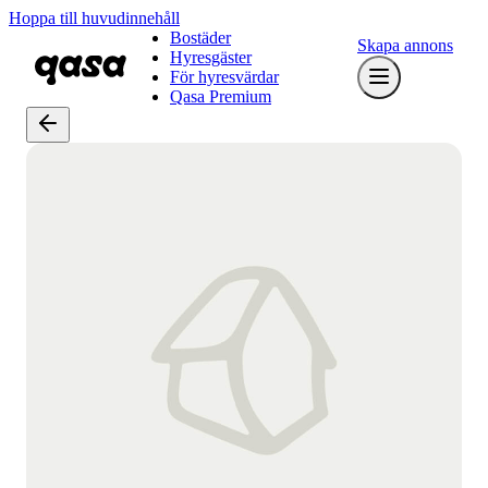
Hoppa till huvudinnehåll
Bostäder
Skapa annons
Hyresgäster
För hyresvärdar
Qasa Premium