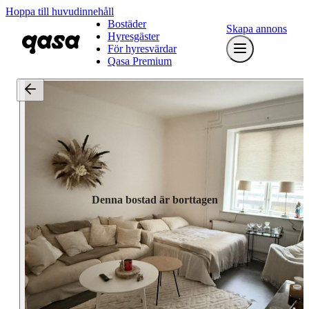
Hoppa till huvudinnehåll
Bostäder
Skapa annons
Hyresgäster
För hyresvärdar
Qasa Premium
Denna bostad är borttagen