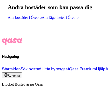
Andra bostäder som kan passa dig
Alla bostäder i Örebro
Alla lägenheter i Örebro
Navigering
Startsidan
Sök bostad
Hitta hyresgäst
Qasa Premium
Hjälp
A
Svenska
Blocket Bostad är nu Qasa