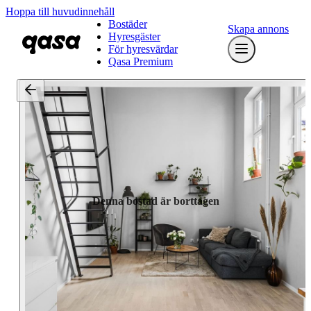
Hoppa till huvudinnehåll
Bostäder
Skapa annons
Hyresgäster
För hyresvärdar
Qasa Premium
Denna bostad är borttagen