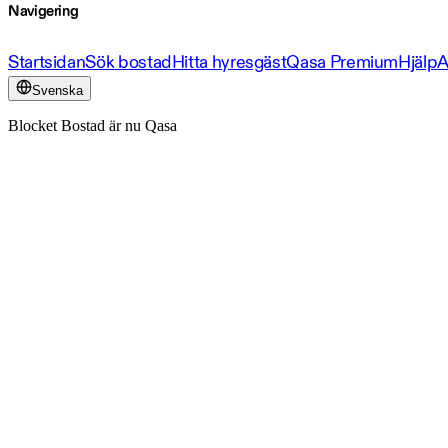
Navigering
Startsidan
Sök bostad
Hitta hyresgäst
Qasa Premium
Hjälp
A
Svenska
Blocket Bostad är nu Qasa