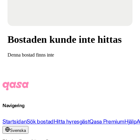
Bostaden kunde inte hittas
Denna bostad finns inte
Navigering
Startsidan
Sök bostad
Hitta hyresgäst
Qasa Premium
Hjälp
A
Svenska