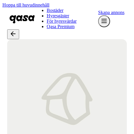
Hoppa till huvudinnehåll
Bostäder
Skapa annons
Hyresgäster
För hyresvärdar
Qasa Premium