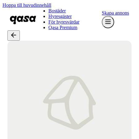
Hoppa till huvudinnehåll
Bostäder
Skapa annons
Hyresgäster
För hyresvärdar
Qasa Premium