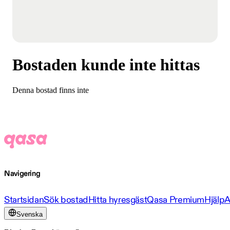
Bostaden kunde inte hittas
Denna bostad finns inte
Navigering
Startsidan
Sök bostad
Hitta hyresgäst
Qasa Premium
Hjälp
A
Svenska