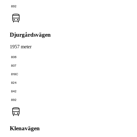
892
Djurgårdsvägen
1957 meter
806
807
818C
824
842
892
Klenavägen