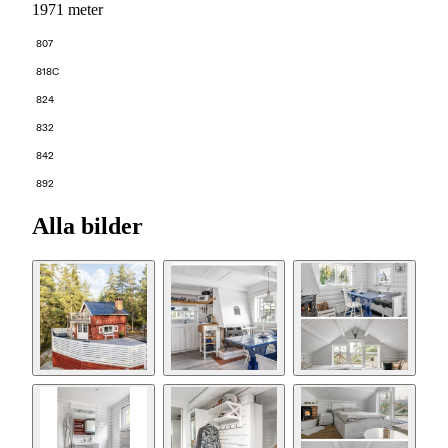
1971 meter
807
818C
824
832
842
892
Alla bilder