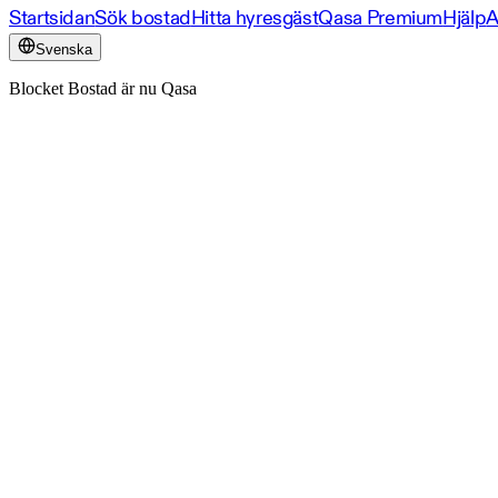
Startsidan
Sök bostad
Hitta hyresgäst
Qasa Premium
Hjälp
A
Svenska
Blocket Bostad är nu Qasa