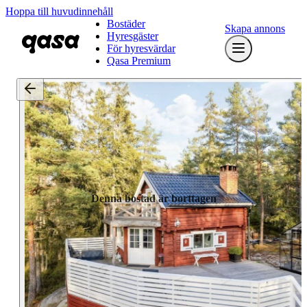
Hoppa till huvudinnehåll
Bostäder
Skapa annons
Hyresgäster
För hyresvärdar
Qasa Premium
Denna bostad är borttagen