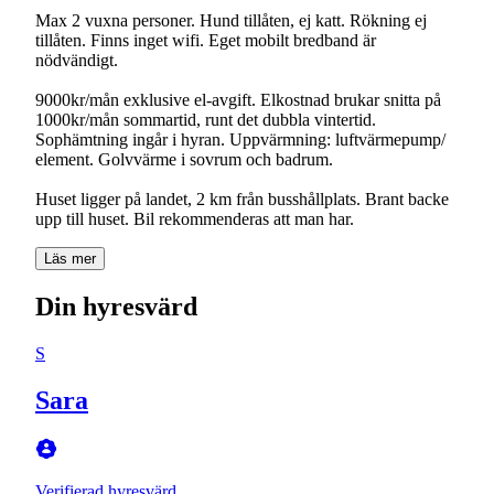
Max 2 vuxna personer. Hund tillåten, ej katt. Rökning ej
tillåten. Finns inget wifi. Eget mobilt bredband är
nödvändigt.
9000kr/mån exklusive el-avgift. Elkostnad brukar snitta på
1000kr/mån sommartid, runt det dubbla vintertid.
Sophämtning ingår i hyran. Uppvärmning: luftvärmepump/
element. Golvvärme i sovrum och badrum.
Huset ligger på landet, 2 km från busshållplats. Brant backe
Läs mer
Din hyresvärd
S
Sara
Verifierad hyresvärd