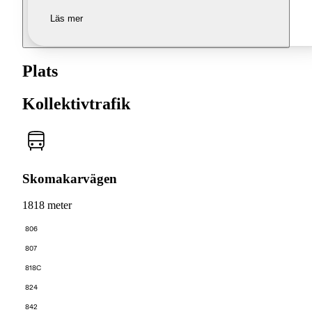
Läs mer
Plats
Kollektivtrafik
Skomakarvägen
1818 meter
806
807
818C
824
842