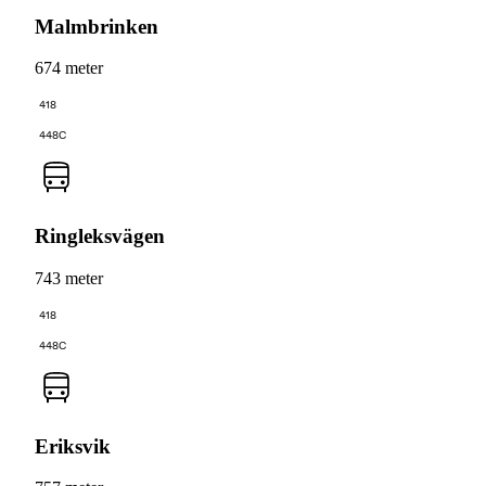
Malmbrinken
674 meter
418
448C
Ringleksvägen
743 meter
418
448C
Eriksvik