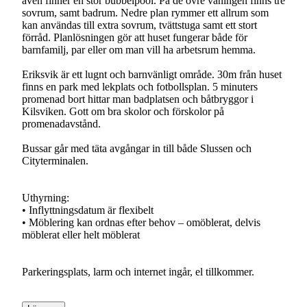
även finner en stor bubbelpool. På de övre våningen finns tre
sovrum, samt badrum. Nedre plan rymmer ett allrum som
kan användas till extra sovrum, tvättstuga samt ett stort
förråd. Planlösningen gör att huset fungerar både för
barnfamilj, par eller om man vill ha arbetsrum hemma.
Eriksvik är ett lugnt och barnvänligt område. 30m från huset
finns en park med lekplats och fotbollsplan. 5 minuters
promenad bort hittar man badplatsen och båtbryggor i
Kilsviken. Gott om bra skolor och förskolor på
promenadavstånd.
Bussar går med täta avgångar in till både Slussen och
Cityterminalen.
Uthyrning:
• Inflyttningsdatum är flexibelt
• Möblering kan ordnas efter behov – omöblerat, delvis
möblerat eller helt möblerat
Parkeringsplats, larm och internet ingår, el tillkommer.