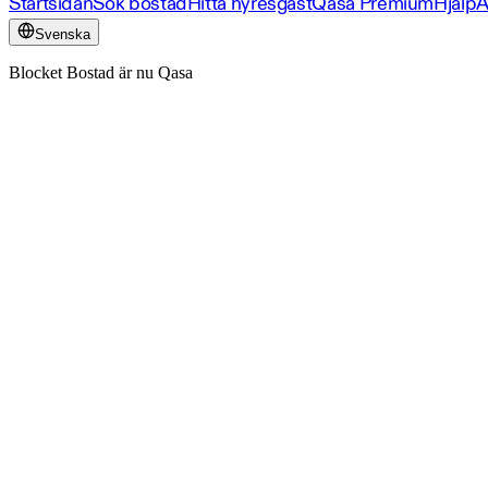
Startsidan
Sök bostad
Hitta hyresgäst
Qasa Premium
Hjälp
A
Svenska
Blocket Bostad är nu Qasa