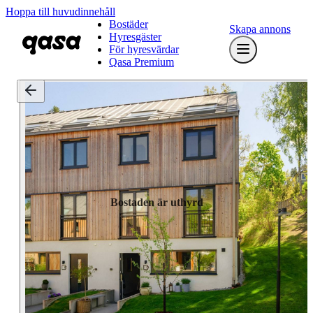
Hoppa till huvudinnehåll
Bostäder
Skapa annons
Hyresgäster
För hyresvärdar
Qasa Premium
Bostaden är uthyrd