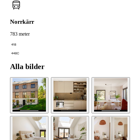
Norrkärr
783 meter
418
448C
Alla bilder