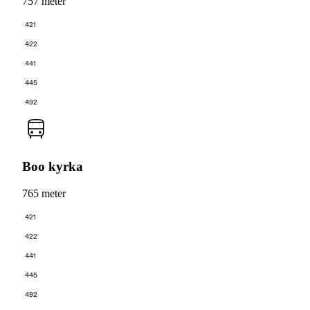
757 meter
421
422
441
445
492
Boo kyrka
765 meter
421
422
441
445
492