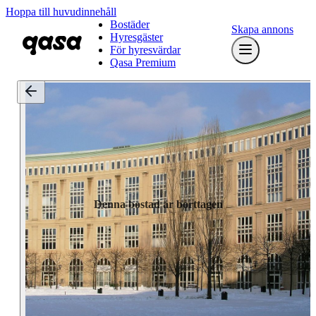
Hoppa till huvudinnehåll
Bostäder
Skapa annons
Hyresgäster
För hyresvärdar
Qasa Premium
Denna bostad är borttagen