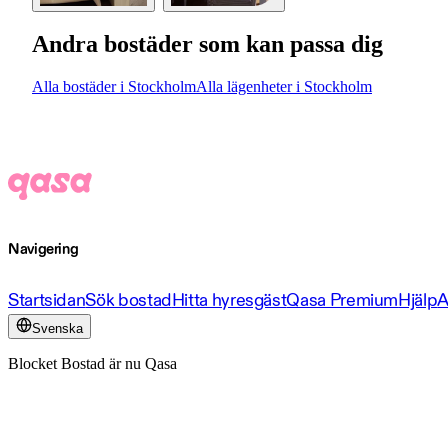
Andra bostäder som kan passa dig
Alla bostäder i Stockholm
Alla lägenheter i Stockholm
Navigering
Startsidan
Sök bostad
Hitta hyresgäst
Qasa Premium
Hjälp
A
Svenska
Blocket Bostad är nu Qasa