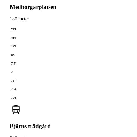
Medborgarplatsen
180 meter
193
194
195
66
71T
76
791
794
796
Björns trädgård