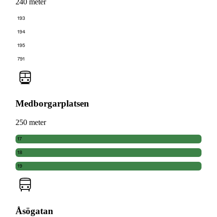
240 meter
193
194
195
791
Medborgarplatsen
250 meter
17
18
19
Åsögatan