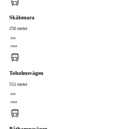
Skälsmara
250 meter
430
430X
Toholmsvägen
552 meter
430
430X
Båthamnsvägen