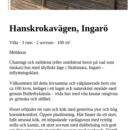
Hanskrokavägen, Ingarö
Villa · 3 rum · 2 sovrum · 100 m²
Möblerat
Charmigt och möblerat (eller omöblerat beror på vad som
önskas) hus med idylliskt läge i Skälsmara, Ingarö –
inflyttningsklart.
Välkommen till detta trivsamma och välplanerade hem om
ca 100 kvm, beläget i ett lugnt och naturskönt område med
genuin Bullerbykänsla – röda hus med vita knutar omgivna
av grönska och stillhet.
Huset erbjuder tre rum och kök med generösa ytor och hög
boendekomfort. Öppen planlösning. Här finner du ett stort,
fullt utrustat kök, ett inbjudande vardagsrum med rymlig
soffa och kamin, ett stort sovrum med dubbelsäng och gott