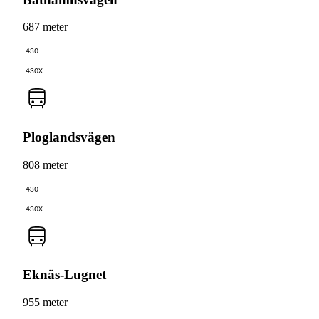
687 meter
430
430X
Ploglandsvägen
808 meter
430
430X
Eknäs-Lugnet
955 meter