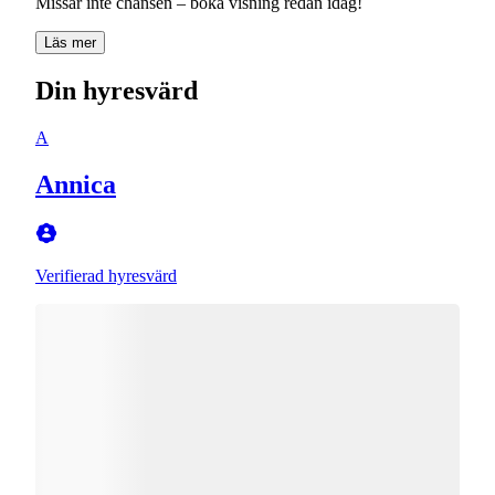
Missar inte chansen – boka visning redan idag!
Läs mer
Din hyresvärd
A
Annica
Verifierad hyresvärd