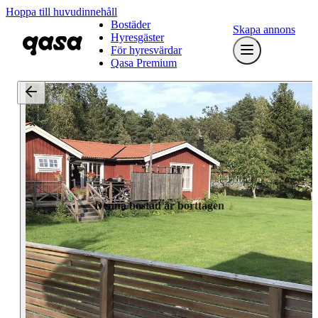
Hoppa till huvudinnehåll
Bostäder
Skapa annons
Hyresgäster
För hyresvärdar
Qasa Premium
Denna bostad är borttagen