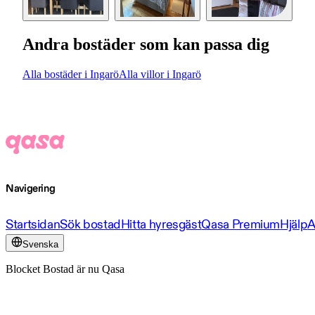
Andra bostäder som kan passa dig
Alla bostäder i Ingarö
Alla villor i Ingarö
Navigering
Startsidan
Sök bostad
Hitta hyresgäst
Qasa Premium
Hjälp
A
Svenska
Blocket Bostad är nu Qasa