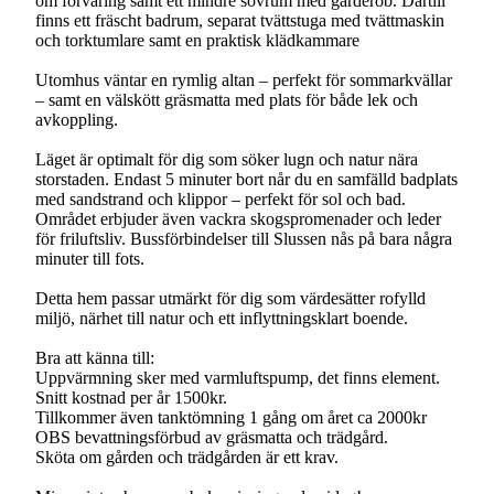
om förvaring samt ett mindre sovrum med garderob. Därtill
finns ett fräscht badrum, separat tvättstuga med tvättmaskin
och torktumlare samt en praktisk klädkammare
Utomhus väntar en rymlig altan – perfekt för sommarkvällar
– samt en välskött gräsmatta med plats för både lek och
avkoppling.
Läget är optimalt för dig som söker lugn och natur nära
storstaden. Endast 5 minuter bort når du en samfälld badplats
med sandstrand och klippor – perfekt för sol och bad.
Området erbjuder även vackra skogspromenader och leder
för friluftsliv. Bussförbindelser till Slussen nås på bara några
minuter till fots.
Detta hem passar utmärkt för dig som värdesätter rofylld
miljö, närhet till natur och ett inflyttningsklart boende.
Bra att känna till:
Uppvärmning sker med varmluftspump, det finns element.
Snitt kostnad per år 1500kr.
Tillkommer även tanktömning 1 gång om året ca 2000kr
OBS bevattningsförbud av gräsmatta och trädgård.
Sköta om gården och trädgården är ett krav.