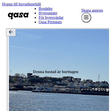
Hoppa till huvudinnehåll
Bostäder
Skapa annons
Hyresgäster
För hyresvärdar
Qasa Premium
Denna bostad är borttagen