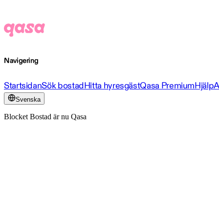
Navigering
Startsidan
Sök bostad
Hitta hyresgäst
Qasa Premium
Hjälp
A
Svenska
Blocket Bostad är nu Qasa