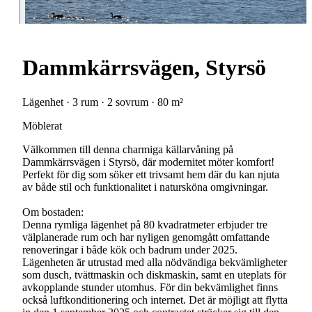
Dammkärrsvägen, Styrsö
Lägenhet · 3 rum · 2 sovrum · 80 m²
Möblerat
Välkommen till denna charmiga källarvåning på
Dammkärrsvägen i Styrsö, där modernitet möter komfort!
Perfekt för dig som söker ett trivsamt hem där du kan njuta
av både stil och funktionalitet i natursköna omgivningar.
Om bostaden:
Denna rymliga lägenhet på 80 kvadratmeter erbjuder tre
välplanerade rum och har nyligen genomgått omfattande
renoveringar i både kök och badrum under 2025.
Lägenheten är utrustad med alla nödvändiga bekvämligheter
som dusch, tvättmaskin och diskmaskin, samt en uteplats för
avkopplande stunder utomhus. För din bekvämlighet finns
också luftkonditionering och internet. Det är möjligt att flytta