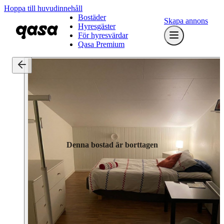
Hoppa till huvudinnehåll
Bostäder
Skapa annons
Hyresgäster
För hyresvärdar
Qasa Premium
Denna bostad är borttagen