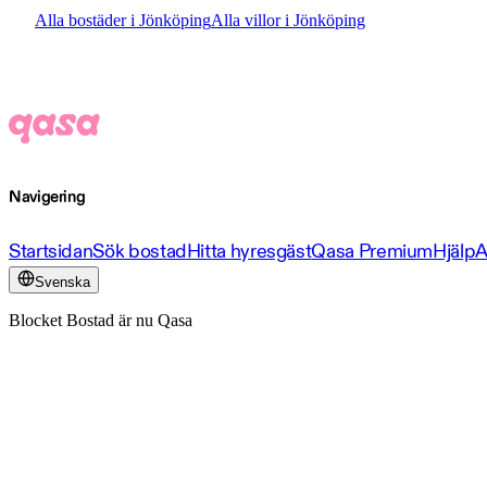
Alla bostäder i Jönköping
Alla villor i Jönköping
Navigering
Startsidan
Sök bostad
Hitta hyresgäst
Qasa Premium
Hjälp
A
Svenska
Blocket Bostad är nu Qasa