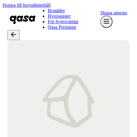
Hoppa till huvudinnehåll
Bostäder
Skapa annons
Hyresgäster
För hyresvärdar
Qasa Premium