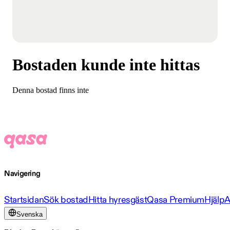
Bostaden kunde inte hittas
Denna bostad finns inte
Navigering
Startsidan
Sök bostad
Hitta hyresgäst
Qasa Premium
Hjälp
A
Svenska