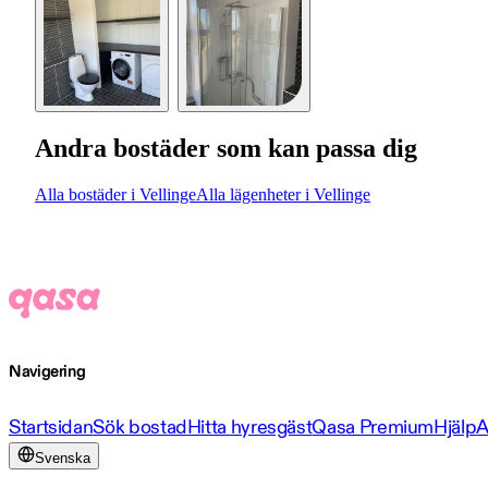
Andra bostäder som kan passa dig
Alla bostäder i Vellinge
Alla lägenheter i Vellinge
Navigering
Startsidan
Sök bostad
Hitta hyresgäst
Qasa Premium
Hjälp
A
Svenska