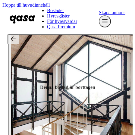
Hoppa till huvudinnehåll
Bostäder
Skapa annons
Hyresgäster
För hyresvärdar
Qasa Premium
Denna bostad är borttagen