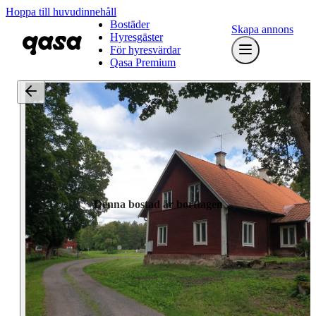
Hoppa till huvudinnehåll
Bostäder
Skapa annons
Hyresgäster
För hyresvärdar
Qasa Premium
Denna bostad är borttagen