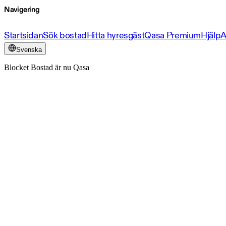
Navigering
Startsidan
Sök bostad
Hitta hyresgäst
Qasa Premium
Hjälp
A
Svenska
Blocket Bostad är nu Qasa