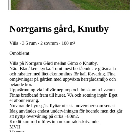
Norrgarns gård, Knutby
Villa · 3.5 rum · 2 sovrum · 100 m²
Omöblerat
Villa på Norrgarn Gård mellan Gimo o Knutby.
Nära Bladåkers kyrka. Tomt mest bestående av gräsmatta
och rabatter med litet ekonomihus för kall förvaring. Fina
omgivningar på gården med uppväxta herrgårdsmiljö och
betande kor.
Uppvärmning via luftvärmepump och braskamin i v-rum.
Finns bredband fram till huset. VA och sotning ingår. Eget
el-abonnemang.
Nuvarande hyresgäst flyttar ut sista november som senast.
Idag användes endast undervåningen för boende men det går
att nyttja övervåning på cirka +80m2.
Kredit kontroll utföres innan kontraktsskrivande.
MVH