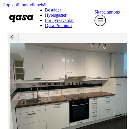
Hoppa till huvudinnehåll
Bostäder
Skapa annons
Hyresgäster
För hyresvärdar
Qasa Premium
Denna bostad är borttagen