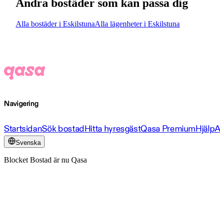
Andra bostäder som kan passa dig
Alla bostäder i Eskilstuna
Alla lägenheter i Eskilstuna
Navigering
Startsidan
Sök bostad
Hitta hyresgäst
Qasa Premium
Hjälp
A
Svenska
Blocket Bostad är nu Qasa