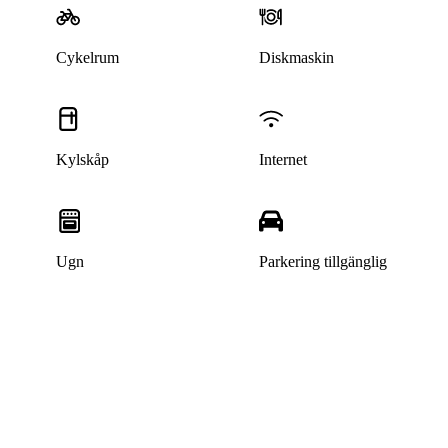
Cykelrum
Diskmaskin
Kylskåp
Internet
Ugn
Parkering tillgänglig
Denna bostad är borttagen