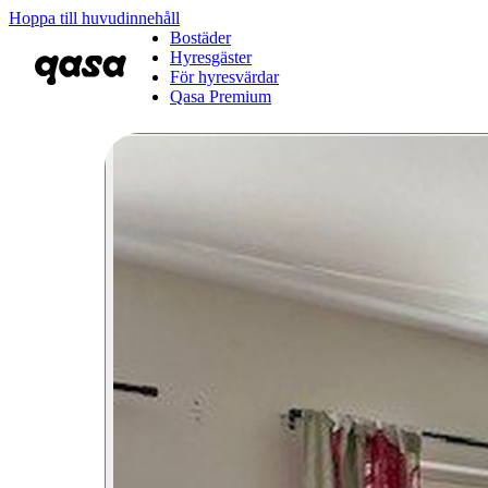
Hoppa till huvudinnehåll
Bostäder
Hyresgäster
För hyresvärdar
Qasa Premium