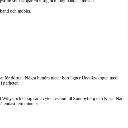
gsrum som skapar en luftig och inbjudande atmosfär.
dband och möbler.
 utanför dörren. Några hundra meter bort ligger Ursviksskogen med
i närheten.
ill Willys och Coop samt cykelavstånd till Sundbyberg och Kista. Nära