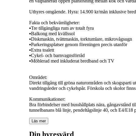
en välplanerad öppen planlösning mellan kök och varda
Uthyres omgående. Hyra: 14.900 kr/mån inklusive bre
Fakta och bekvämligheter:
▪️Tre tillgängliga rum av totalt fyra
▪️Balkong med kvällssol
▪️Diskmaskin, tvättmaskin, torktumlare, mikrovågsugn
▪️Parkeringsplatser genom föreningen precis utanför
▪️Extra toalett
▪️Cykel- och barnvagnsförråd
▪️Möblerad med inkluderat bredband och TV
Området:
Direkt tillgång till gröna naturområden och skogsparti
vandringsleder och cykelspår. Förskola och skolor finns 
Kommunikationer:
Bra förbindelser med busshållplats nära, gångavstånd t
Läs mer
Din hyresvärd