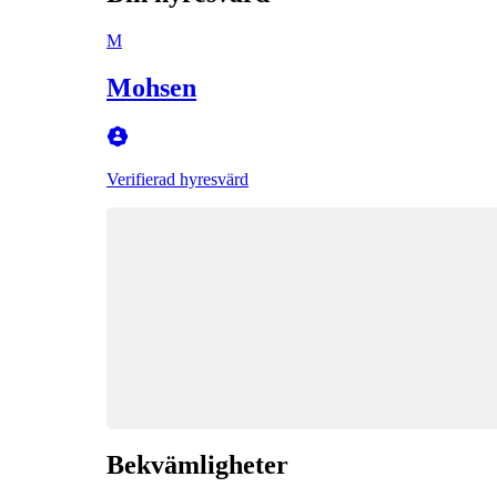
M
Mohsen
Verifierad hyresvärd
Bekvämligheter