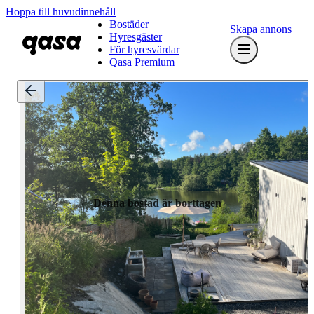
Hoppa till huvudinnehåll
Bostäder
Skapa annons
Hyresgäster
För hyresvärdar
Qasa Premium
Denna bostad är borttagen