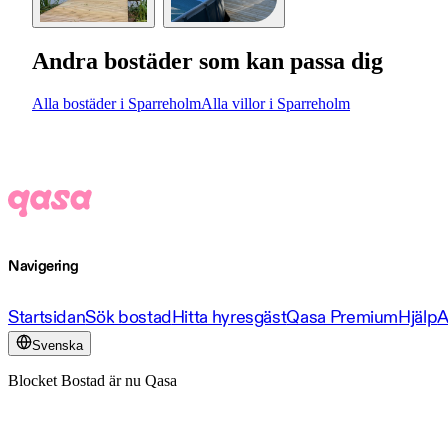
Andra bostäder som kan passa dig
Alla bostäder i Sparreholm
Alla villor i Sparreholm
Navigering
Startsidan
Sök bostad
Hitta hyresgäst
Qasa Premium
Hjälp
A
Svenska
Blocket Bostad är nu Qasa