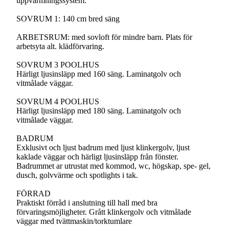
uppvärmningssystem.
SOVRUM 1: 140 cm bred säng
ARBETSRUM: med sovloft för mindre barn. Plats för
arbetsyta alt. klädförvaring.
SOVRUM 3 POOLHUS
Härligt ljusinsläpp med 160 säng. Laminatgolv och
vitmålade väggar.
SOVRUM 4 POOLHUS
Härligt ljusinsläpp med 180 säng. Laminatgolv och
vitmålade väggar.
BADRUM
Exklusivt och ljust badrum med ljust klinkergolv, ljust
kaklade väggar och härligt ljusinsläpp från fönster.
Badrummet ar utrustat med kommod, wc, högskap, spe- gel,
dusch, golvvärme och spotlights i tak.
FÖRRAD
Praktiskt förråd i anslutning till hall med bra
förvaringsmöjligheter. Grått klinkergolv och vitmålade
väggar med tvättmaskin/torktumlare