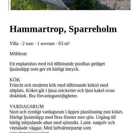
Hammartrop, Sparreholm
Villa · 2 rum · 1 sovrum · 63 m²
Möblerat
Ett enplanshus med två tillhörande poolhus gediget
ljusinsläpp som ger ett härligt intryck.
KÖK
Fräscht och modernt kök med tillhörande köksö med
sittplats. Köket går i ljusa snickerier och ljust kakel ovan
diskbänk. Bra förvaringsmöjligheter.
VARDAGSRUM
Stort och rymligt vardagsrum i öppen planlösning mot köket.
Härligt ljusinsläpp med flera fönster mot sjön. Utgång till
härlig inbjudande altan med sjöutsikt. Lami- natgolv och
vitmålade väggar. Med luftvärmepump som