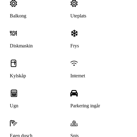
Balkong
Uteplats
Diskmaskin
Frys
Kylskåp
Internet
Ugn
Parkering ingår
Egen dusch
Spis