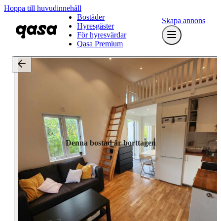
Hoppa till huvudinnehåll
Bostäder
Skapa annons
Hyresgäster
För hyresvärdar
Qasa Premium
Denna bostad är borttagen