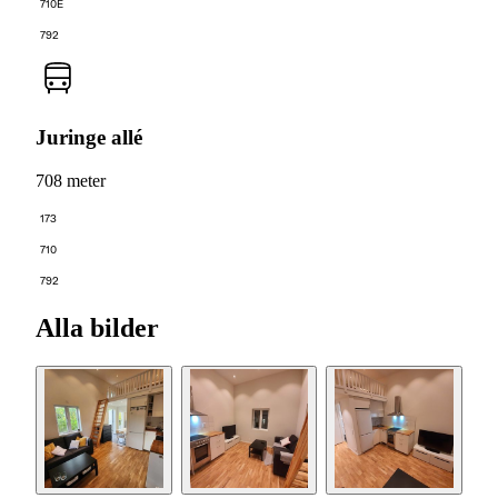
710E
792
Juringe allé
708 meter
173
710
792
Alla bilder