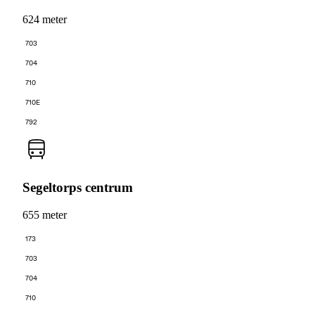
624 meter
703
704
710
710E
792
Segeltorps centrum
655 meter
173
703
704
710