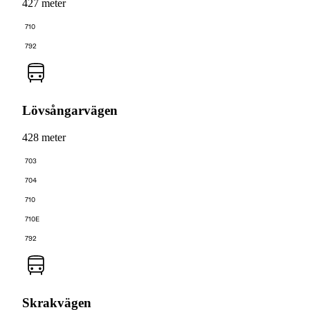
427 meter
710
792
Lövsångarvägen
428 meter
703
704
710
710E
792
Skrakvägen