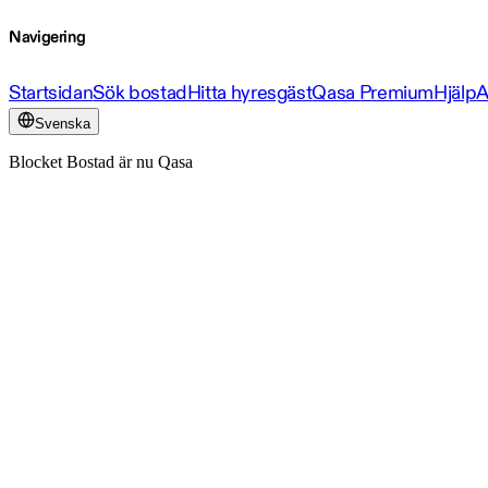
Navigering
Startsidan
Sök bostad
Hitta hyresgäst
Qasa Premium
Hjälp
A
Svenska
Blocket Bostad är nu Qasa