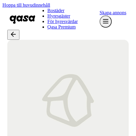
Hoppa till huvudinnehåll
Bostäder
Skapa annons
Hyresgäster
För hyresvärdar
Qasa Premium