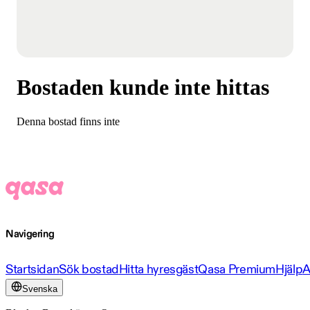
Bostaden kunde inte hittas
Denna bostad finns inte
Navigering
Startsidan
Sök bostad
Hitta hyresgäst
Qasa Premium
Hjälp
A
Svenska