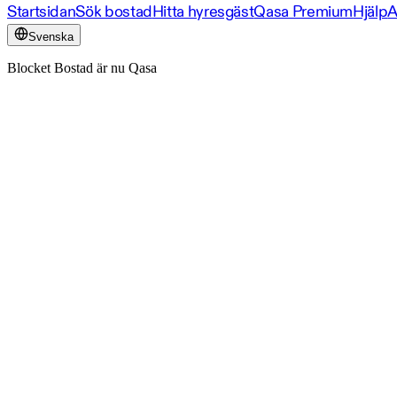
Startsidan
Sök bostad
Hitta hyresgäst
Qasa Premium
Hjälp
A
Svenska
Blocket Bostad är nu Qasa