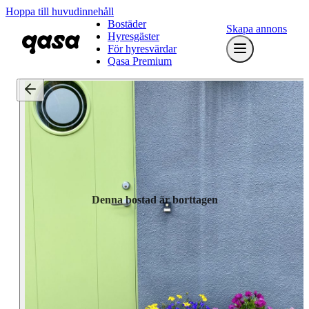
Hoppa till huvudinnehåll
Bostäder
Skapa annons
Hyresgäster
För hyresvärdar
Qasa Premium
Denna bostad är borttagen