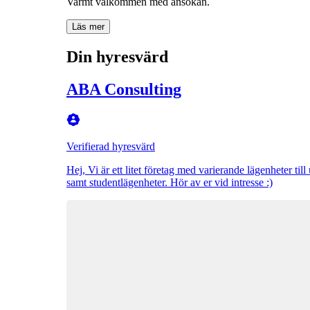
Varmt välkommen med ansökan.
Läs mer
Din hyresvärd
ABA Consulting
Verifierad hyresvärd
Hej, Vi är ett litet företag med varierande lägenheter til
samt studentlägenheter. Hör av er vid intresse :)