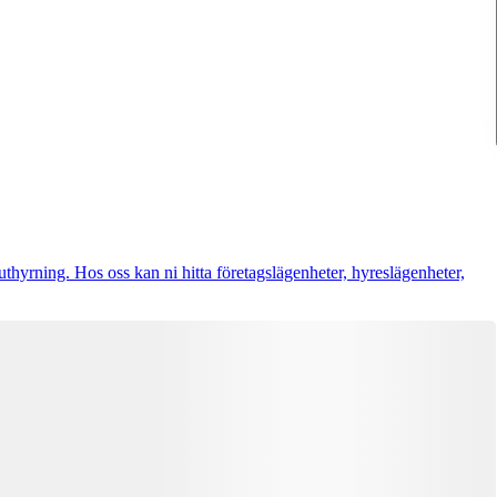
l uthyrning. Hos oss kan ni hitta företagslägenheter, hyreslägenheter,