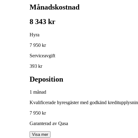
Månadskostnad
8 343 kr
Hyra
7 950 kr
Serviceavgift
393 kr
Deposition
1 månad
Kvalificerade hyresgäster med godkänd kreditupplysni
7 950 kr
Garanterad av Qasa
Visa mer