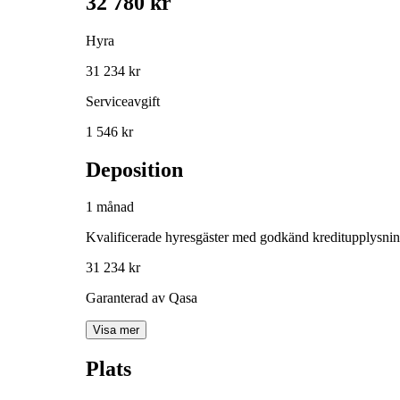
32 780 kr
Hyra
31 234 kr
Serviceavgift
1 546 kr
Deposition
1 månad
Kvalificerade hyresgäster med godkänd kreditupplysni
31 234 kr
Garanterad av Qasa
Visa mer
Plats