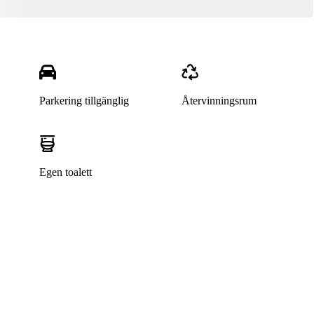
Parkering tillgänglig
Återvinningsrum
Egen toalett
Denna bostad är borttagen