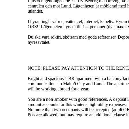
Ljus och genomgående 2:a i Kirseberg med trevligt kök oc
centralen och mot Lund. Lägenheten är möblerad med hy
utlandet.
I hyran ingår värme, vatten, el, internet, kabeltv. Hyran 
OBS!! Lägenheten hyrs ut till 1-2 personer (dvs max 2 v
Du ska vara rökfri, skötsam med goda referenser. Deposit
hyresavtalet.
NOTE! PLEASE PAY ATTENTION TO THE REN
Bright and spacious 1 BR apartment with a balcony facin
communications to Malmö City and Lund. The apartment i
will be working abroad for a year.
You are a non-smoker with good references. A deposit is 
amount accounts for this winter's high utility expenses.
No more than two occupants will be accepted (adult OR
Pets are allowed, but may require an additional clause i