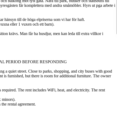
h balkong mot tyst gata. Nära till park, butiker och stadsbuss till
resgästen får komplettera med andra småmöbler. Hyrs ut pga arbete i
tar hänsyn till de höga elpriserna som vi har för haft.
uxna eller 1 vuxen och ett barn).
ion krävs. Man får ha husdjur, men kan leda till extra villkor i
TAL PERIOD BEFORE RESPONDING
g a quiet street. Close to parks, shopping, and city buses with good
s furnished, but there is room for additional furniture. The owner
required. The rent includes WiFi, heat, and electricity. The rent
 minors).
n the rental agreement.