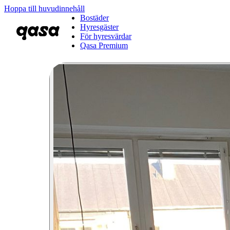
Hoppa till huvudinnehåll
Bostäder
Hyresgäster
För hyresvärdar
Qasa Premium