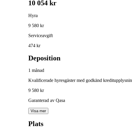
10 054 kr
Hyra
9 580 kr
Serviceavgift
474 kr
Deposition
1 månad
Kvalificerade hyresgäster med godkänd kreditupplysni
9 580 kr
Garanterad av Qasa
Visa mer
Plats