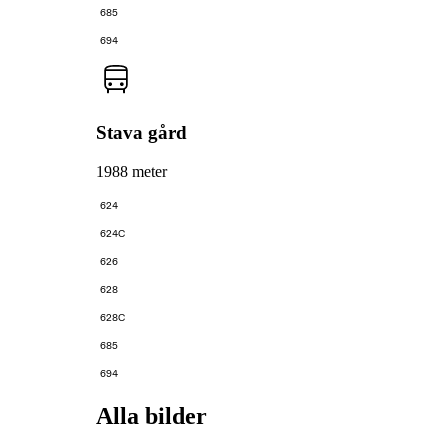
685
694
Stava gård
1988 meter
624
624C
626
628
628C
685
694
Alla bilder