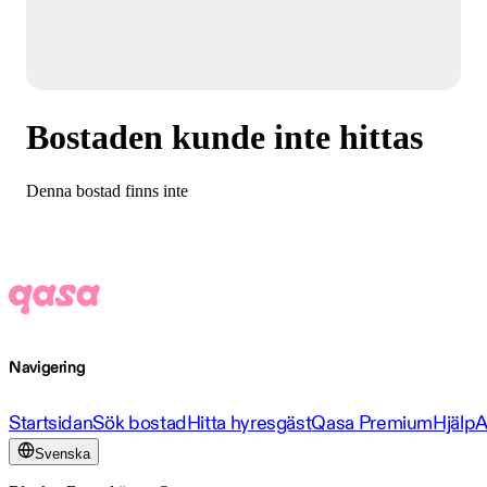
Bostaden kunde inte hittas
Denna bostad finns inte
Navigering
Startsidan
Sök bostad
Hitta hyresgäst
Qasa Premium
Hjälp
A
Svenska