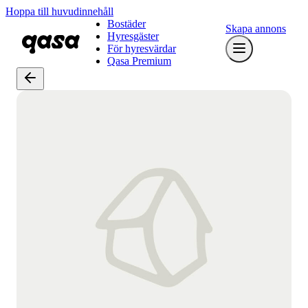
Hoppa till huvudinnehåll
Bostäder
Skapa annons
Hyresgäster
För hyresvärdar
Qasa Premium