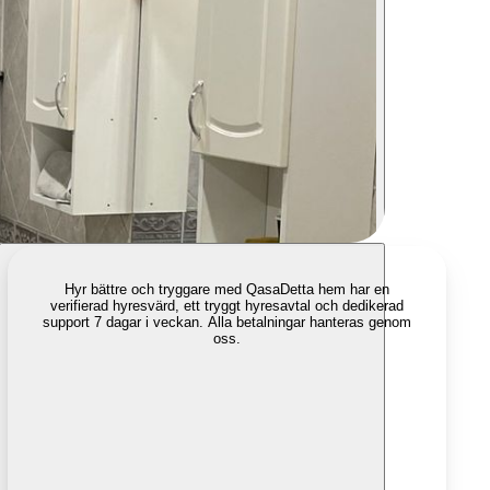
Hyr bättre och tryggare med Qasa
Detta hem har en
verifierad hyresvärd, ett tryggt hyresavtal och dedikerad
support 7 dagar i veckan. Alla betalningar hanteras genom
oss.