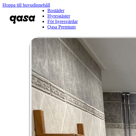
Hoppa till huvudinnehåll
Bostäder
Hyresgäster
För hyresvärdar
Qasa Premium