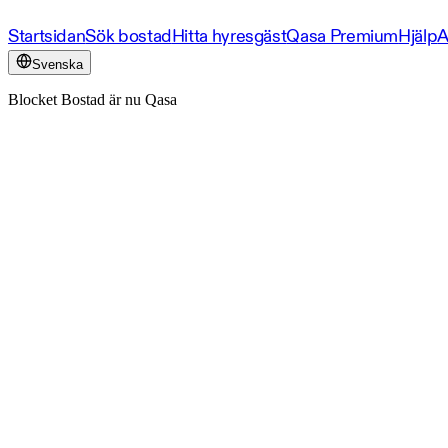
Startsidan
Sök bostad
Hitta hyresgäst
Qasa Premium
Hjälp
A
Svenska
Blocket Bostad är nu Qasa