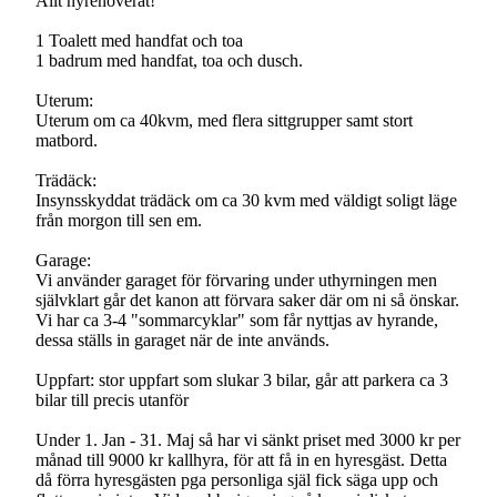
Allt nyrenoverat!
1 Toalett med handfat och toa
1 badrum med handfat, toa och dusch.
Uterum:
Uterum om ca 40kvm, med flera sittgrupper samt stort
matbord.
Trädäck:
Insynsskyddat trädäck om ca 30 kvm med väldigt soligt läge
från morgon till sen em.
Garage:
Vi använder garaget för förvaring under uthyrningen men
självklart går det kanon att förvara saker där om ni så önskar.
Vi har ca 3-4 "sommarcyklar" som får nyttjas av hyrande,
dessa ställs in garaget när de inte används.
Uppfart: stor uppfart som slukar 3 bilar, går att parkera ca 3
bilar till precis utanför
Under 1. Jan - 31. Maj så har vi sänkt priset med 3000 kr per
månad till 9000 kr kallhyra, för att få in en hyresgäst. Detta
då förra hyresgästen pga personliga själ fick säga upp och