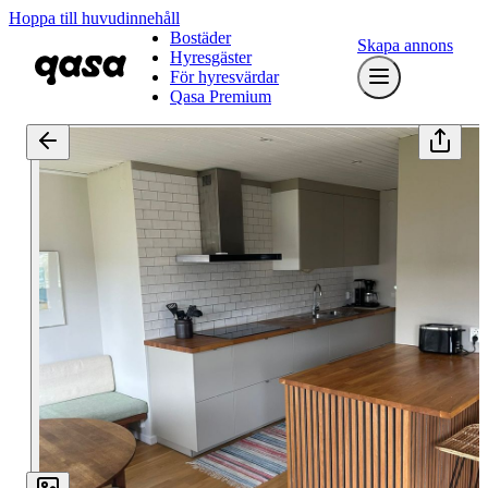
Hoppa till huvudinnehåll
Bostäder
Skapa annons
Hyresgäster
För hyresvärdar
Qasa Premium