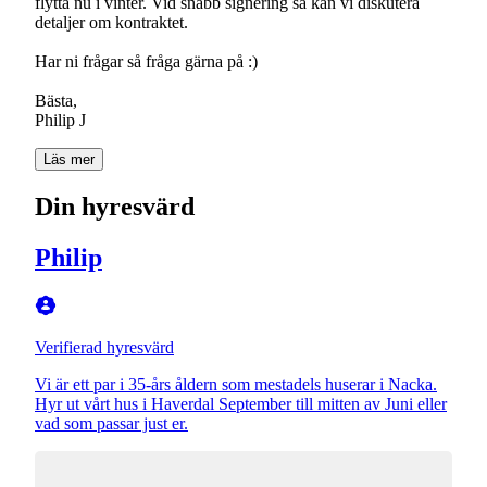
flytta nu i vinter. Vid snabb signering så kan vi diskutera
detaljer om kontraktet.
Har ni frågar så fråga gärna på :)
Bästa,
Philip J
Läs mer
Din hyresvärd
Philip
Verifierad hyresvärd
Vi är ett par i 35-års åldern som mestadels huserar i Nacka.
Hyr ut vårt hus i Haverdal September till mitten av Juni eller
vad som passar just er.