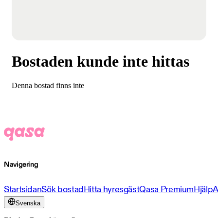
Bostaden kunde inte hittas
Denna bostad finns inte
Navigering
Startsidan
Sök bostad
Hitta hyresgäst
Qasa Premium
Hjälp
A
Svenska