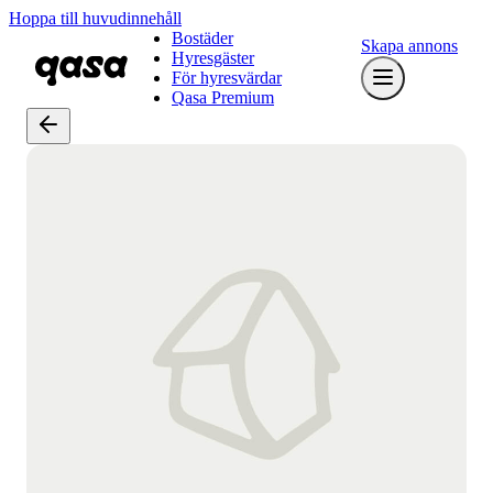
Hoppa till huvudinnehåll
Bostäder
Skapa annons
Hyresgäster
För hyresvärdar
Qasa Premium