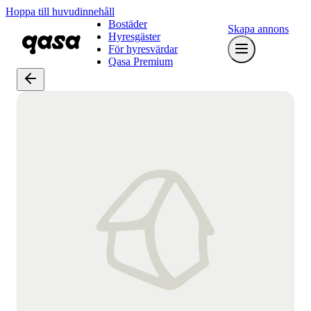
Hoppa till huvudinnehåll
Bostäder
Skapa annons
Hyresgäster
För hyresvärdar
Qasa Premium