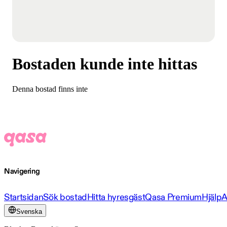
Bostaden kunde inte hittas
Denna bostad finns inte
Navigering
Startsidan
Sök bostad
Hitta hyresgäst
Qasa Premium
Hjälp
A
Svenska