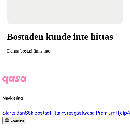
Bostaden kunde inte hittas
Denna bostad finns inte
Navigering
Startsidan
Sök bostad
Hitta hyresgäst
Qasa Premium
Hjälp
A
Svenska