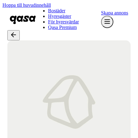
Hoppa till huvudinnehåll
Bostäder
Skapa annons
Hyresgäster
För hyresvärdar
Qasa Premium