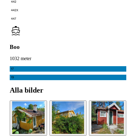
442
442X
447
Boo
1032 meter
17
19
Alla bilder