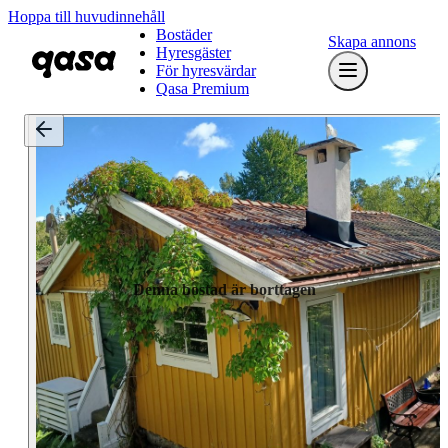
Hoppa till huvudinnehåll
Bostäder
Skapa annons
Hyresgäster
För hyresvärdar
Qasa Premium
Denna bostad är borttagen