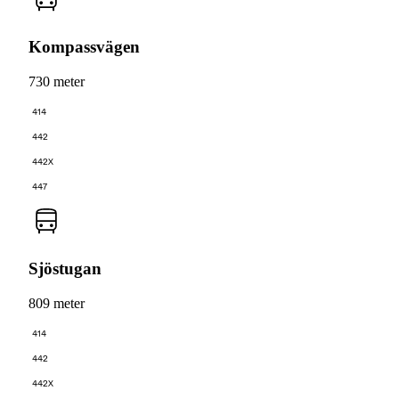
Kompassvägen
730 meter
414
442
442X
447
Sjöstugan
809 meter
414
442
442X