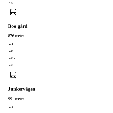
447
Boo gård
876 meter
414
442
442X
447
Junkervägen
991 meter
414