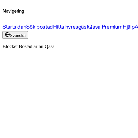
Navigering
Startsidan
Sök bostad
Hitta hyresgäst
Qasa Premium
Hjälp
A
Svenska
Blocket Bostad är nu Qasa