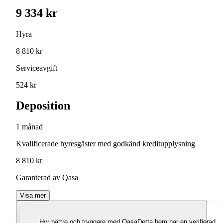
9 334 kr
Hyra
8 810 kr
Serviceavgift
524 kr
Deposition
1 månad
Kvalificerade hyresgäster med godkänd kreditupplysning
8 810 kr
Garanterad av Qasa
Visa mer
Hyr bättre och tryggare med Qasa
Detta hem har en verifierad