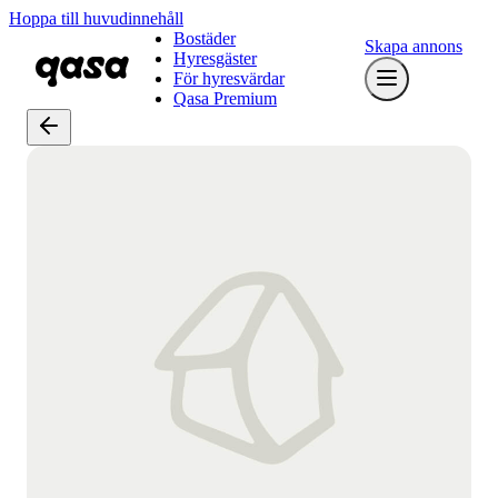
Hoppa till huvudinnehåll
Bostäder
Skapa annons
Hyresgäster
För hyresvärdar
Qasa Premium