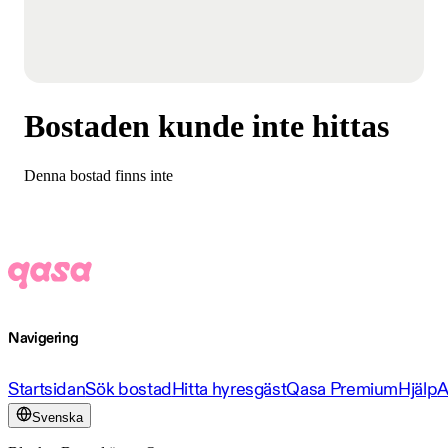
Bostaden kunde inte hittas
Denna bostad finns inte
Navigering
Startsidan
Sök bostad
Hitta hyresgäst
Qasa Premium
Hjälp
A
Svenska