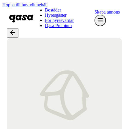
Hoppa till huvudinnehåll
Bostäder
Skapa annons
Hyresgäster
För hyresvärdar
Qasa Premium