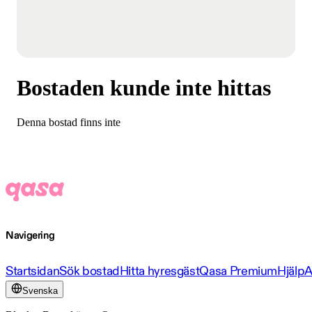
Bostaden kunde inte hittas
Denna bostad finns inte
Navigering
Startsidan
Sök bostad
Hitta hyresgäst
Qasa Premium
Hjälp
A
Svenska